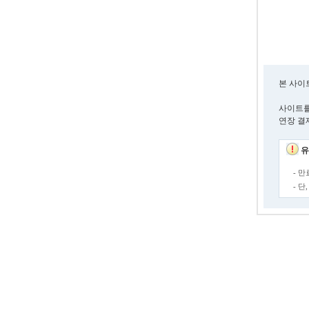
본 사이
사이트를
연장 결
유
- 
- 