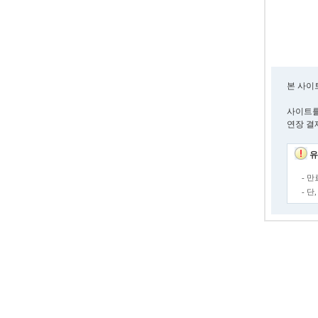
본 사이
사이트를
연장 결
유
- 
- 